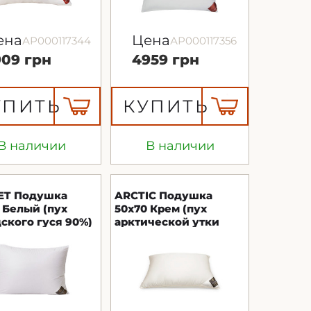
ена
Цена
АР000117344
АР000117356
909 грн
4959 грн
УПИТЬ
КУПИТЬ
В наличии
В наличии
ET Подушка
ARCTIC Подушка
 Белый (пух
50х70 Крем (пух
ского гуся 90%)
арктической утки
haus
100%) Brinkhaus