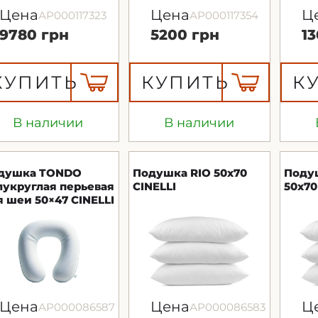
Цена
Цена
Ц
АР000117323
АР000117354
9780 грн
5200 грн
1
КУПИТЬ
КУПИТЬ
К
В наличии
В наличии
душка TONDO
Подушка RIO 50x70
Поду
лукруглая перьевая
CINELLI
50x70
я шеи 50×47 CINELLI
Цена
Цена
Ц
АР000086587
АР000086583