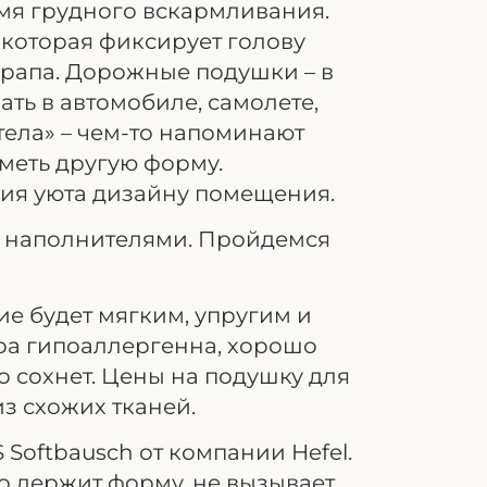
емя грудного вскармливания.
 которая фиксирует голову
храпа. Дорожные подушки – в
ать в автомобиле, самолете,
тела» – чем-то напоминают
меть другую форму.
ния уюта дизайну помещения.
и наполнителями. Пройдемся
ие будет мягким, упругим и
ра гипоаллергенна, хорошо
ро сохнет. Цены на подушку для
з схожих тканей.
Softbausch от компании Hefel.
но держит форму, не вызывает