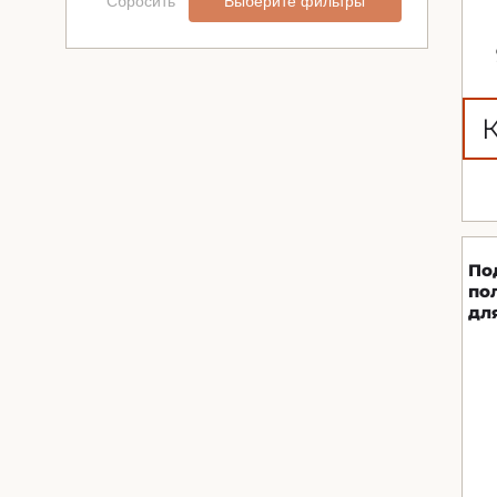
Сбросить
Выберите фильтры
По
по
дл