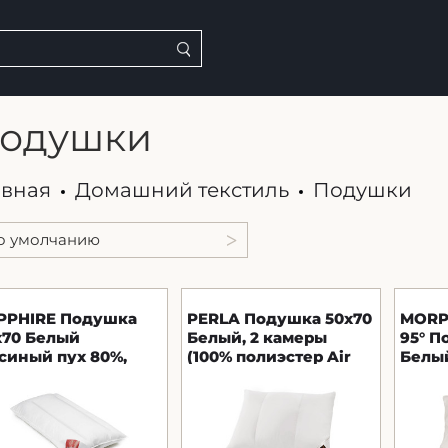
одушки
авная
Домашний текстиль
Подушки
PPHIRE Подушка
PERLA Подушка 50х70
MORP
х70 Белый
Белый, 2 камеры
95° П
усиный пух 80%,
(100% полиэстер Air
Белый
% гусиного пера)
Fil) Brinkhaus
поли
inkhaus
палоч