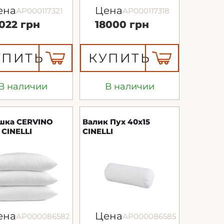
ена
Цена
АР000117321
АР000117318
3022 грн
18000 грн
УПИТЬ
КУПИТЬ
В наличии
В наличии
шка CERVINO
Валик Пух 40x15
 CINELLI
CINELLI
ена
Цена
АР000086582
АР000086585