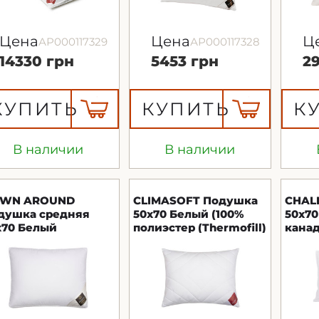
Цена
Цена
Ц
АР000117329
АР000117328
14330 грн
5453 грн
2
КУПИТЬ
КУПИТЬ
К
В наличии
В наличии
WN AROUND
CLIMASOFT Подушка
CHAL
душка средняя
50х70 Белый (100%
50х70
х70 Белый
полиэстер (Thermofill)
канад
усиный пух 90%, 10%
Brinkhaus
Brink
синого пера)
inkhaus