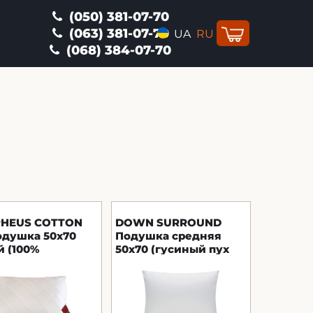
(050) 381-07-70
(063) 381-07-70
UA
RU
(068) 384-07-70
HEUS COTTON
DOWN SURROUND
одушка 50x70
Подушка средняя
 (100%
50x70 (гусиный пух
эстровые
15%, 85% гусиного
ки) Brinkhaus
пера) Brinkhaus