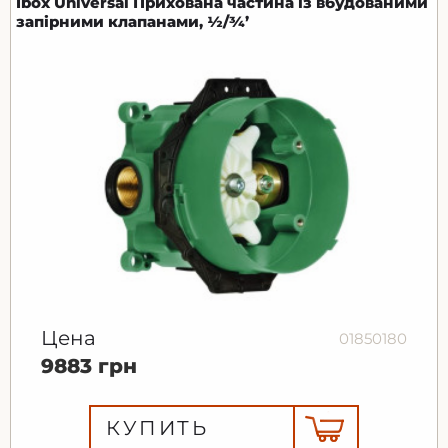
Ibox Universal Прихована частина із вбудованими
запірними клапанами, ½/¾’
Цена
01850180
9883 грн
КУПИТЬ