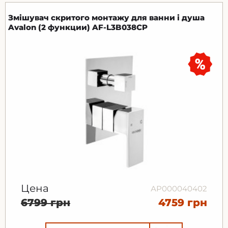
Змішувач скритого монтажу для ванни і душа
Avalon (2 функции) AF-L3B038CP
Цена
АР000040402
6799 грн
4759 грн