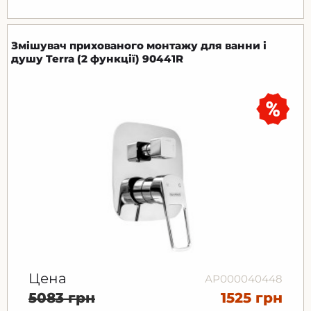
Змішувач прихованого монтажу для ванни і
душу Terra (2 функції) 90441R
Цена
АР000040448
5083 грн
1525 грн