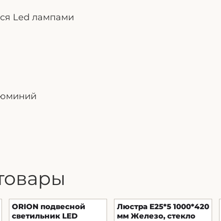
ся Led лампами
люминий
товары
ORION подвесной
Люстра E25*5 1000*420
светильник LED
мм Железо, стекло