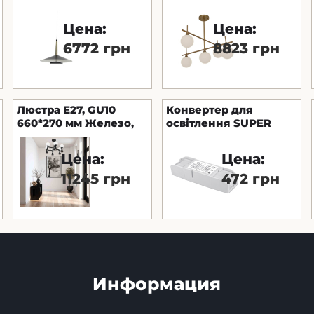
BLACK/ANT.BRASS 1L
Золотой Astro
8W 3000K
Цена:
Цена:
6772 грн
8823 грн
Люстра E27, GU10
Конвертер для
660*270 мм Железо,
освітлення SUPER
стекло Черный Astro
PRO 16/350 MOLTO
LUCE
Цена:
Цена:
11245 грн
472 грн
Информация