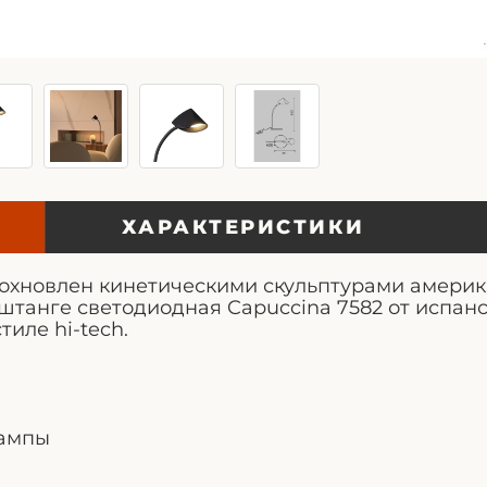
ХАРАКТЕРИСТИКИ
охновлен кинетическими скульптурами америк
штанге светодиодная Capuccina 7582 от испан
тиле hi-tech.
лампы