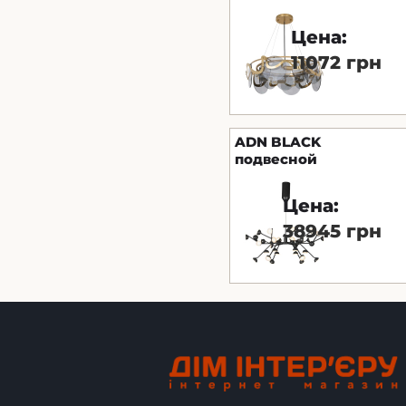
Медно-золотой Astro
Цена:
11072 грн
ADN BLACK
подвесной
светильник 100W-
3000K
Цена:
38945 грн