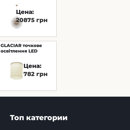
Золотой Astro
Цена:
20875 грн
GLACIAR точкове
освітлення LED
маленьке 9W 3000K -
IP44
Цена:
782 грн
Топ категории