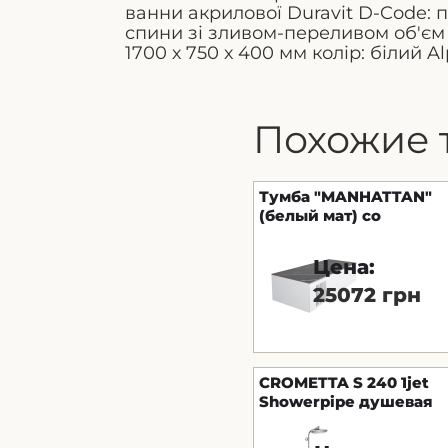
ванни акрилової Duravit D-Code:
спини зі зливом-переливом об'єм 
1700 х 750 х 400 мм колір: білий Al
Похожие 
Тумба "MANHATTAN"
(белый мат) со
столом. Namibia Black
120 см без
Цена:
умывальника
25072 грн
CROMETTA S 240 1jet
Showerpipe душевая
система c
термостатом, хром