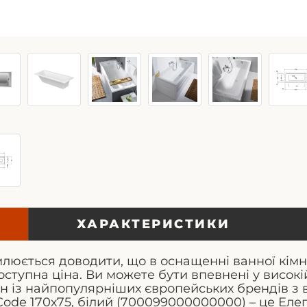
ХАРАКТЕРИСТИКИ
омлюється доводити, що в оснащенні ванної кім
доступна ціна. Ви можете бути впевнені у високі
дин із найпопулярніших європейських брендів з
Code 170х75, білий (700099000000000) – це Еле