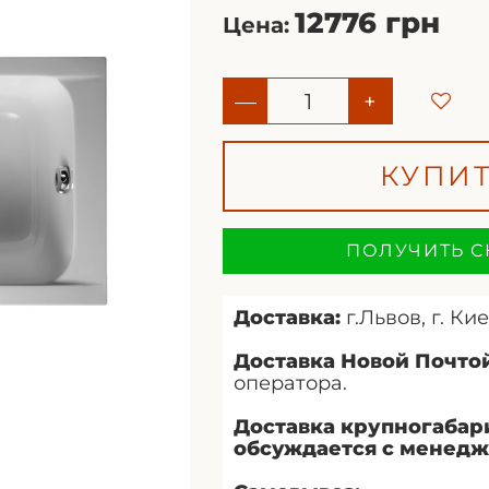
12776 грн
Цена:
—
+
КУПИ
ПОЛУЧИТЬ С
Доставка:
г.Львов, г. Кие
Доставка Новой Почтой
оператора.
Доставка крупногабар
обсуждается с менедж