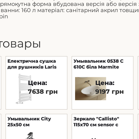
 прямокутна форма вбудована версія або версія
ванни: 160 л матеріал: санітарний акрил товщи
pin
товары
Електрична сушка
Умывальник 0538 C
для рушників Laris
610C біла Marmite
Зебра Лавина
Цена:
Цена:
7638 грн
9197 грн
Умывальник City
Зеркало "Callisto"
25x50 см
115x70 см sensor с
подсветкой