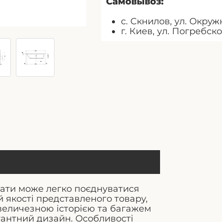
Самовывоз:
с. Скнилов, ул. Окружн
г. Киев, ул. Погребско
нати може легко поєднуватися
й якості представленого товару,
 величезною історією та багажем
гантний дизайн. Особливості