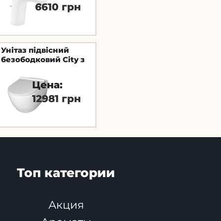
6610 грн
Унітаз підвісний
безободковий City з
функцією біде,
сидіння Bella Soft-
Цена:
Close
12981 грн
Топ категории
Акция