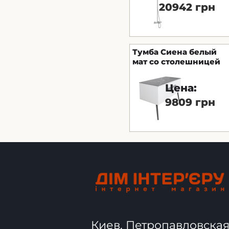
20942 грн
Тумба Сиена белый
мат со столешницей
100 см без
умывальника
Цена:
9809 грн
Киев, Петропавловска