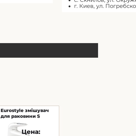
с. Скнилов, ул. Окружн
г. Киев, ул. Погребско
Eurostyle змішувач
для раковини S
GROHE Німеччина
Цена: