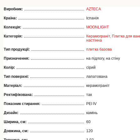
Виробник:
AZTECA
Країна:
Іспанія
Колекція:
MOONLIGHT
Категорія:
Керамограніт,
Плитка для ван
настінна
Тип продукції:
плитка базова
Призначення:
на підлогу, на стіну
Колір:
сірий
Тип поверхні:
лапатована
Матеріал:
керамограніт
Ректифікована:
так
Показник стирання:
PEI IV
Дизайн:
камінь
Ширина, см:
60
Довжина, см:
120