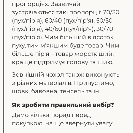
пропорціях. Зазвичай
зустрічаються такі пропорції: 70/30
(пух/пір'я), 60/40 (пух/пір'я), 50/50
(пух/пір'я), 40/60 (пух/пір'я), 30/70
(пух/пір'я). Чим більший відсоток
пуху, тим м'якшим буде товар. Чим
більше пір'я – товар жорсткіший,
краще підтримує голову та шию.
Зовнішній чохол також виконують
з різних матеріалів. Припустимо,
шовк, бавовна, тенсель та ін.
Як зробити правильний вибір?
Дамо кілька порад перед
покупкою, на що звернути увагу: