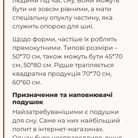
людини під час сну. Вони можуть
бути не зовсім рівними, а мати
спеціальну опуклу частину, яка
служить опорою для шиї.
Щодо форми, частіше їх роблять
прямокутними. Типові розміри –
50*70 см, також можуть бути 45*70
см, 50*80 см. Рідше трапляється
квадратна продукція 70*70 см,
60*60 см.
Призначення та наповнювачі
подушок
Найзатребуванішими є подушки
для сну. Саме на них найбільший
попит в інтернет-магазинах.
Однак буде несправедливо, якщо