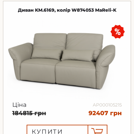
Диван KM.6169, колір W874053 MaReli-K
Ціна
АР000105215
184815 грн
92407 грн
КУПИТИ