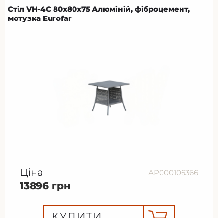
Стіл VH-4C 80х80х75 Алюміній, фіброцемент,
мотузка Eurofar
Ціна
АР000106366
13896 грн
КУПИТИ