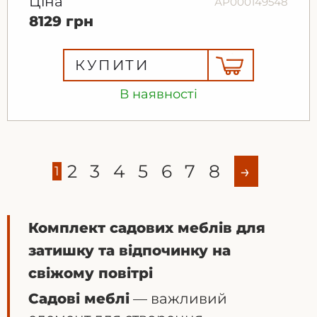
Ціна
АР000149548
8129 грн
КУПИТИ
В наявності
2
3
4
5
6
7
8
→
1
Комплект садових меблів для
затишку та відпочинку на
свіжому повітрі
Садові меблі
— важливий