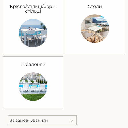
Крісла/стільці/барні
Столи
стільці
Шезлонги