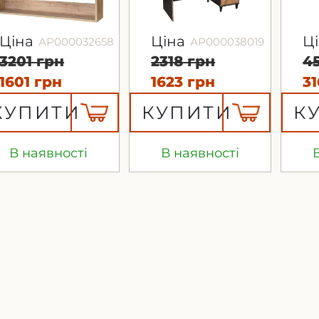
Ціна
Ціна
Ц
АР000032658
АР000038019
3201 грн
2318 грн
4
1601 грн
1623 грн
3
КУПИТИ
КУПИТИ
К
В наявності
В наявності