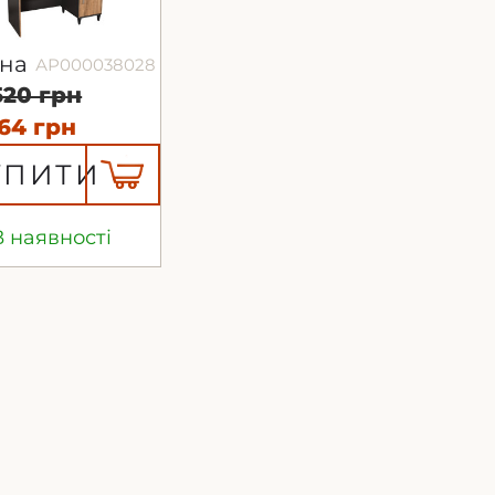
іна
АР000038028
520 грн
164 грн
УПИТИ
В наявності