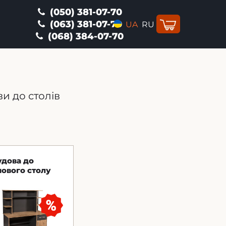
(050) 381-07-70
(063) 381-07-70
UA
RU
(068) 384-07-70
и до столів
удова до
ового столу
s