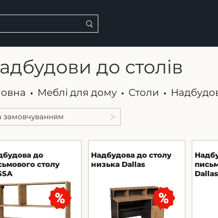
адбудови до столів
ловна
Меблі для дому
Столи
Надбудов
дбудова до
Надбудова до столу
Надб
сьмового столу
низька Dallas
письм
SSA
Dalla