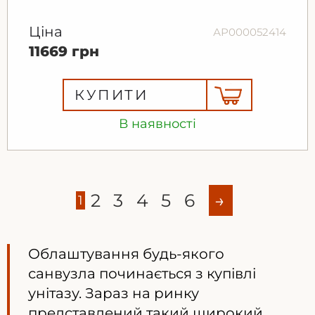
Ціна
АР000052414
11669 грн
КУПИТИ
В наявності
2
3
4
5
6
→
1
Облаштування будь-якого
санвузла починається з купівлі
унітазу. Зараз на ринку
представлений такий широкий