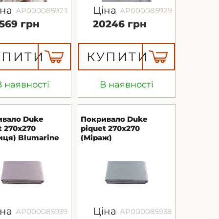
іна
Ціна
АР000085923
АР000085929
8569 грн
20246 грн
УПИТИ
КУПИТИ
В наявності
В наявності
ивало Duke
Покривало Duke
t 270х270
piquet 270х270
иця) Blumarine
(Міраж)
іна
Ціна
АР000085939
АР000085938