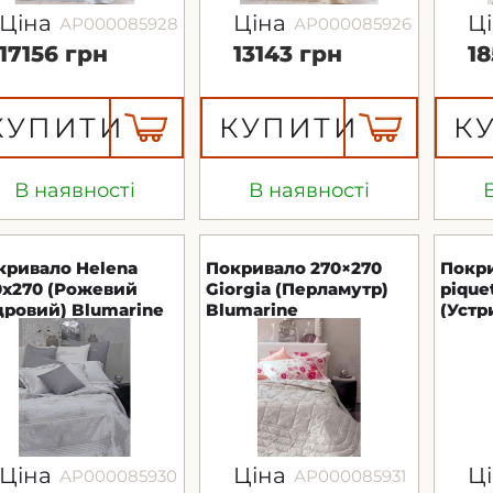
Ціна
Ціна
Ц
АР000085928
АР000085926
17156 грн
13143 грн
1
КУПИТИ
КУПИТИ
К
В наявності
В наявності
кривало Helena
Покривало 270×270
Покр
0х270 (Рожевий
Giorgia (Перламутр)
pique
дровий) Blumarine
Blumarine
(Устр
Ціна
Ціна
Ц
АР000085930
АР000085931