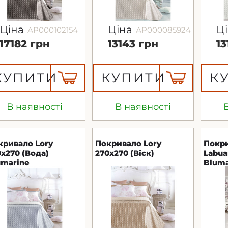
Ціна
Ціна
Ц
АР000102154
АР000085924
17182 грн
13143 грн
13
КУПИТИ
КУПИТИ
К
В наявності
В наявності
кривало Lory
Покривало Lory
Покри
0x270 (Вода)
270x270 (Віск)
Labua
umarine
Bluma