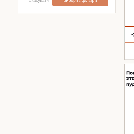
Скасувати
Виберіть фільтри
По
27
пу