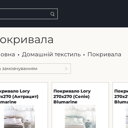
окривала
ловна
Домашній текстиль
Покривала
кривало Lory
Покривало Lory
Покри
0x270 (Антрацит)
270x270 (Сепія)
270x2
umarine
Blumarine
Bluma