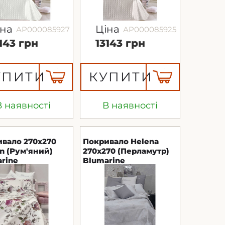
іна
Ціна
АР000085927
АР000085925
143 грн
13143 грн
УПИТИ
КУПИТИ
В наявності
В наявності
вало 270x270
Покривало Helena
n (Рум'яний)
270х270 (Перламутр)
rine
Blumarine