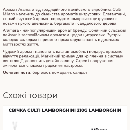
Аромат Aramara від традиційного італійського виробника Culti
Milano належить до сімейства ароматів цитрусових. Елегантний,
легкий і чуттєвий аромат середземноморських цитрусових з
нотами гіркого апельсина, бергамота і сандалового дерева.
Aramara - найпопулярніший аромат бренду. Сонячний сільський
пейзаж із заспокійливим ароматом цедри цитрусових. Зустріч
солодко-солодких і приємно-гірких фруктів навіть в декількох
миттєвостях життя.
Чудовий аромат наповнить ваш автомобіль і подарує приємне
відчуття релаксації. Магнітний тримач для кріплення в систему
вентиляції, доповнить дизайн салону. Стрес і напруження
змінюються спокоєм і радісним настроєм.
Основні ноти
: бергамот, помаранч, сандал
Схожі товари
СВІЧКА CULTI LAMBORGHINI 210G LAMBORGHIN