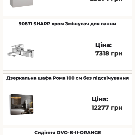
90871 SHARP хром Змішувач для ванни
Ціна:
7318 грн
Дзеркальна шафа Рома 100 см без підсвічування
Ціна:
12277 грн
Сидіння OVO-B-II-ORANGE