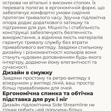
острова чи вітальні з високим столом. Їх
перевага полягає в ергономічній формі, що
забезпечує комфортні умови сидіння
протягом тривалого часу. Зручна підлокітна
опора додає додаткового затишку та
підтримки для рук. Міцність і стабільність
конструкції забезпечують безпечність
використання, а відмінна якість матеріалів
гарантує тривалу службу без втрати
привабливого вигляду. Завдяки стильному
дизайну і різноманітності кольорів вони
стануть чудовим доповненням будь-якого
інтер'єру, додаючи йому елегантності та
сучасності.
Дизайн в смужку
Завдяки простому та ретро-вигляду з
візерунком у вигляді ліній, ваш простір
більш привабливим для очей.
Ергономічна спинка та обтічна
підставка для рук і ніг
Дизайн підлокітника Side Streamline не
тільки робить цей поручень більш