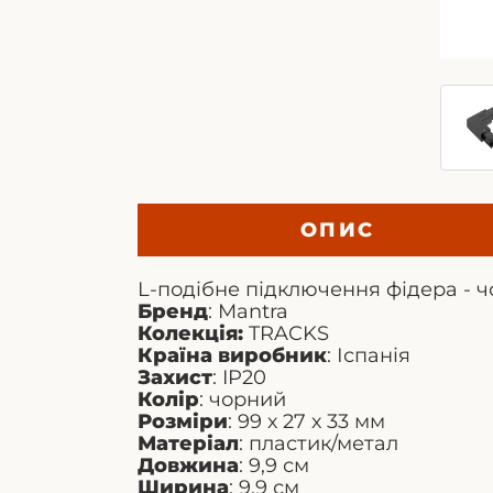
ОПИС
L-подібне підключення фідера - ч
Бренд
: Mantra
Колекція:
TRACKS
Країна виробник
: Іспанія
Захист
: IP20
Колір
: чорний
Розміри
: 99 х 27 х 33 мм
Матеріал
: пластик/метал
Довжина
: 9,9 см
Ширина
: 9,9 см