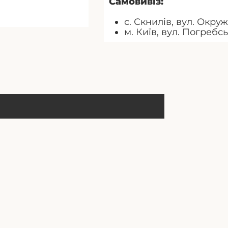
Самовивіз:
с. Скнилів, вул. Окруж
м. Київ, вул. Погребс