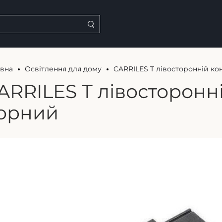
овна
Освітлення для дому
CARRILES T лівосторонній к
ARRILES T лівосторонн
орний