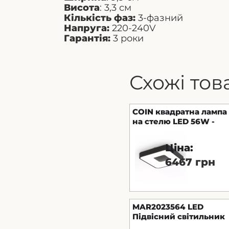
Висота
: 3,3 см
Кількість фаз:
3-фазний
Напруга:
220-240V
Гарантія:
3 роки
Схожі тов
COIN квадратна лампа
на стелю LED 56W -
2700-5000K REMOTE
CONTROL - чорна
Ціна:
6467 грн
MAR2023564 LED
Підвісний світильник
1210x70x1200mm