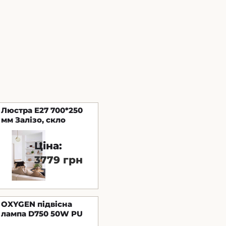
Люстра E27 700*250
мм Залізо, скло
Золотий Astro
Ціна:
3779 грн
OXYGEN підвісна
лампа D750 50W PU
AZZURR.DALI