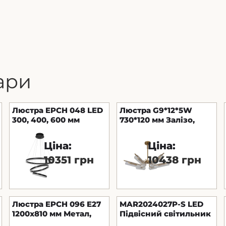
ари
Люстра EPCH 048 LED
Люстра G9*12*5W
300, 400, 600 мм
730*120 мм Залізо,
Алюміній, силікон
скло Мідно-золотий
Чорний Astro
Astro
Ціна:
Ціна:
10351 грн
10438 грн
Люстра EPCH 096 E27
MAR2024027P-S LED
1200х810 мм Метал,
Підвісний світильник
скло Золото Astro
740mm Чорний