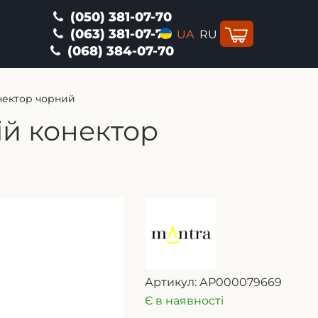
(050) 381-07-70
(063) 381-07-70
UA
RU
(068) 384-07-70
онектор чорний
ій конектор
Артикул:
АР000079669
Є в наявності