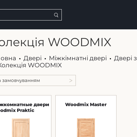
олекція WOODMIX
ловна
Двері
Міжкімнатні двері
Двері 
Колекція WOODMIX
жкомнатные двери
Woodmix Master
odmix Praktic