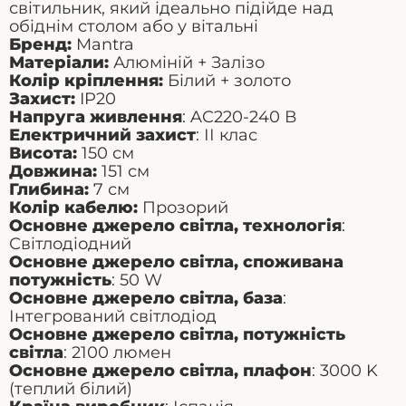
світильник, який ідеально підійде над
обіднім столом або у вітальні
Бренд:
Mantra
Матеріали:
Алюміній + Залізо
Колір кріплення:
Білий + золото
Захист:
IP20
Напруга живлення
: AC220-240 В
Електричний захист
: ІІ клас
Висота:
150 см
Довжина:
151 см
Глибина:
7 см
Колір кабелю:
Прозорий
Основне джерело світла, технологія
:
Світлодіодний
Основне джерело світла, споживана
потужність
: 50 W
Основне джерело світла, база
:
Інтегрований світлодіод
Основне джерело світла, потужність
світла
: 2100 люмен
Основне джерело світла, плафон
: 3000 K
(теплий білий)