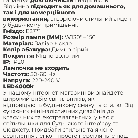
гарантує
довговічність
і надійність..
Відмінно
підходить як для домашнього,
так і для комерційного
використання,
створюючи стильний акцент
у будь-якому приміщенні.
Гніздо:
E27*1
Розмір лампи (MM):
W130*H150
Матеріал:
Залізо + скло
Колір абажура:
Димно сірий
Покриття:
Мідно-золотий
IP:
IP20
Лампочка не входить
Частота
:
50-60 Hz
Напруга
:
220-240
V
LED4000k
У нашому інтернет-магазині ви знайдете
широкий вибір світильників, які
відповідають будь-якому смаку та стилю. Від
сучасних мінімалістичних дизайнів до
класичних та екстравагантних, у нас є
світильники для будь-якого інтер'єру та
бюджету. Придбати стильне та якісне
освітлення легко - просто перегляньте наш