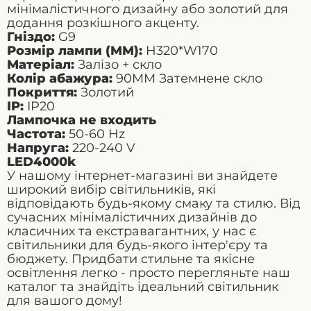
мінімалістичного дизайну або золотий для
додання розкішного акценту.
Гніздо:
G
9
Розмір лампи (
MM
):
H
320*
W
170
Матеріал:
Залізо + скло
Колір абажура:
90
MM
Затемнене скло
Покриття:
Золотий
IP
:
IP
20
Лампочка не входить
Частота
:
50-60
Hz
Напруга
:
220-240
V
LED
4000
k
У нашому інтернет-магазині ви знайдете
широкий вибір світильників, які
відповідають будь-якому смаку та стилю. Від
сучасних мінімалістичних дизайнів до
класичних та екстравагантних, у нас є
світильники для будь-якого інтер'єру та
бюджету. Придбати стильне та якісне
освітлення легко - просто перегляньте наш
каталог та знайдіть ідеальний світильник
для вашого дому!