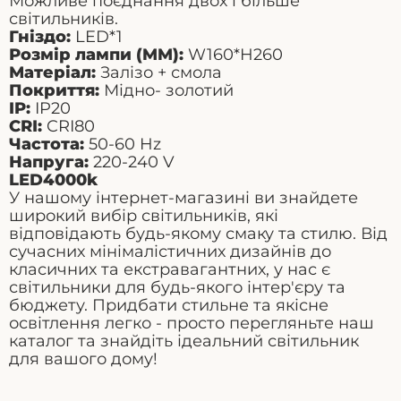
Можливе поєднання двох і більше
світильників.
Гніздо:
LED*1
Розмір лампи (MM):
W160*H260
Матеріал:
Залізо + смола
Покриття:
Мідно- золотий
IP:
IP20
CRI:
CRI80
Частота
:
50-60 Hz
Напруга
:
220-240
V
LED4000k
У нашому інтернет-магазині ви знайдете
широкий вибір світильників, які
відповідають будь-якому смаку та стилю. Від
сучасних мінімалістичних дизайнів до
класичних та екстравагантних, у нас є
світильники для будь-якого інтер'єру та
бюджету. Придбати стильне та якісне
освітлення легко - просто перегляньте наш
каталог та знайдіть ідеальний світильник
для вашого дому!