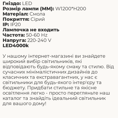
Гніздо:
LED
Розмір лампи (
MM
):
W
1200*
H
200
Матеріал:
Смола
Покриття:
Сірий
IP
:
IP
20
Лампочка не входить
Частота
:
50-60
Hz
Напруга
:
220-240
V
LED
4000
k
У нашому інтернет-магазині ви знайдете
широкий вибір світильників, які
відповідають будь-якому смаку та стилю. Від
сучасних мінімалістичних дизайнів до
класичних та екстравагантних, у нас є
світильники для будь-якого інтер'єру та
бюджету. Придбати стильне та якісне
освітлення легко - просто перегляньте наш
каталог та знайдіть ідеальний світильник
для вашого дому!