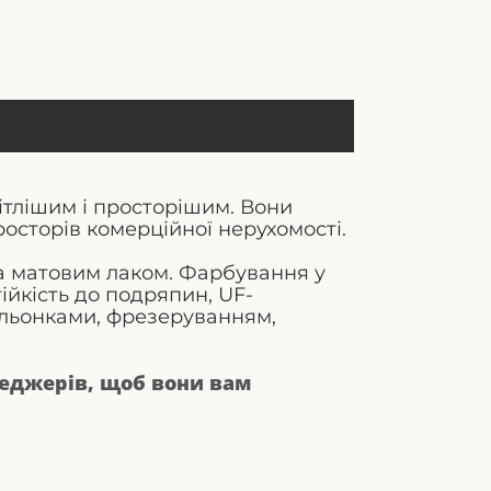
вітлішим і просторішим. Вони
просторів комерційної нерухомості.
та матовим лаком. Фарбування у
йкість до подряпин, UF-
фільонками, фрезеруванням,
неджерів, щоб вони вам