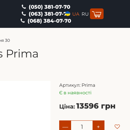
(050) 381-07-70
(063) 381-07-70
UA
RU
(068) 384-07-70
ня 30
s Prima
Артикул:
Prima
Є в наявності
13596 грн
Ціна:
—
+