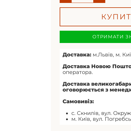
КУПИ
ОТРИМАТИ З
Доставка:
м.Львів, м. Киї
Доставка Новою Пошт
оператора.
Доставка великогабари
оговорюється з менед
Самовивіз:
с. Скнилів, вул. Окруж
м. Київ, вул. Погребс