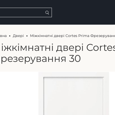
овна
Двері
Міжкімнатні двері Cortes Prima Фрезеруван
іжкімнатні двері Corte
резерування 30