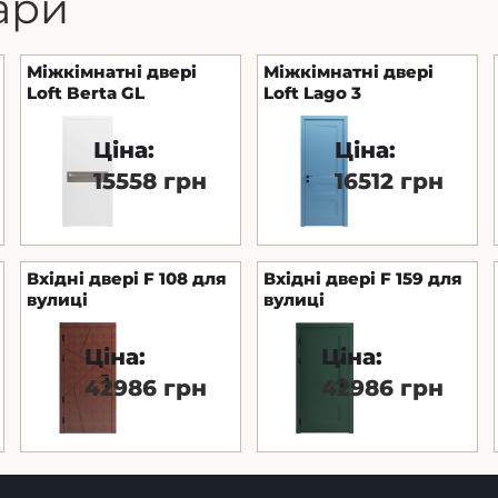
ари
Міжкімнатні двері
Міжкімнатні двері
Loft Berta GL
Loft Lago 3
Ціна:
Ціна:
15558 грн
16512 грн
Вхідні двері F 108 для
Вхідні двері F 159 для
вулиці
вулиці
Ціна:
Ціна:
42986 грн
42986 грн