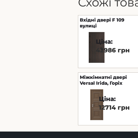
Схожі тов
Вхідні двері F 109
вулиці
Ціна:
42986 грн
Міжкімнатні двері
Versal Irida, Горіх
класичний
Ціна:
12714 грн