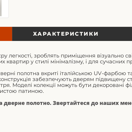
ХАРАКТЕРИСТИКИ
'єру легкості, зроблять приміщення візуально с
их квартир у стилі мінімалізму, і для сучасних 
 дверні полотна вкриті італійською UV-фарбою 
конструкція забезпечують дверям підвищену сті
тря. Моделі колекції можуть бути декоровані 
тистою патиною.
за дверне полотно. Звертайтеся до наших ме