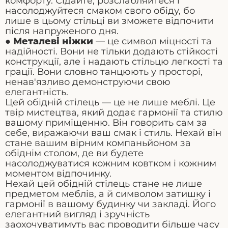
комфорту. Сідайте, розслабляйтеся і
насолоджуйтеся смаком свого обіду, бо
лише в цьому стільці ви зможете відпочити
після напруженого дня.
●
Металеві ніжки
— це символ міцності та
надійності. Вони не тільки додають стійкості
конструкції, але і надають стільцю легкості та
грації. Вони словно танцюють у просторі,
ненав'язливо демонструючи свою
елегантність.
Цей обідній стілець — це не лише меблі.
Це
твір мистецтва, який додає гармонії та стилю
вашому приміщенню. Він говорить сам за
себе, виражаючи ваш смак і стиль. Нехай він
стане вашим вірним компаньйоном за
обіднім столом, де ви будете
насолоджуватися кожним ковтком і кожним
моментом відпочинку.
Нехай цей обідній стілець стане не лише
предметом меблів, а й символом затишку і
гармонії в вашому будинку чи закладі. Його
елегантний вигляд і зручність
заохочуватимуть вас проводити більше часу