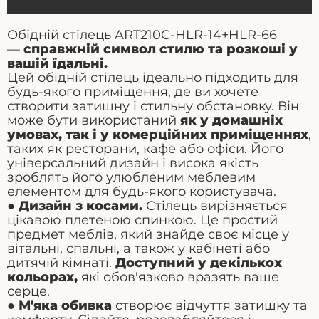
Обідній стілець ART210C-HLR-14+HLR-66
—
справжній символ стилю та розкоші у
вашій їдальні.
Цей обідній стілець ідеально підходить для
будь-якого приміщення, де ви хочете
створити затишну і стильну обстановку. Він
може бути використаний
як у домашніх
умовах, так і у комерційних приміщеннях
,
таких як ресторани, кафе або офіси. Його
універсальний дизайн і висока якість
зроблять його улюбленим меблевим
елементом для будь-якого користувача.
●
Дизайн з косами.
Стілець вирізняється
цікавою плетеною спинкою. Це простий
предмет меблів, який знайде своє місце у
вітальні, спальні, а також у кабінеті або
дитячій кімнаті.
Доступний у декількох
кольорах,
які обов'язково вразять ваше
серце.
●
М'яка обивка
створює відчуття затишку та