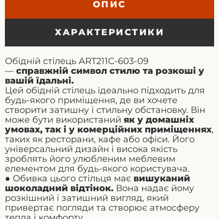
ОПИС
ХАРАКТЕРИСТИКИ
Обідній стілець ART211C-603-09
—
справжній символ стилю та розкоші у
вашій їдальні.
Цей обідній стілець ідеально підходить для
будь-якого приміщення, де ви хочете
створити затишну і стильну обстановку. Він
може бути використаний
як у домашніх
умовах, так і у комерційних приміщеннях
,
таких як ресторани, кафе або офіси. Його
універсальний дизайн і висока якість
зроблять його улюбленим меблевим
елементом для будь-якого користувача.
● Обивка цього стільця має
вишуканий
шоколадний відтінок.
Вона надає йому
розкішний і затишний вигляд, який
привертає погляди та створює атмосферу
тепла і комфорту.