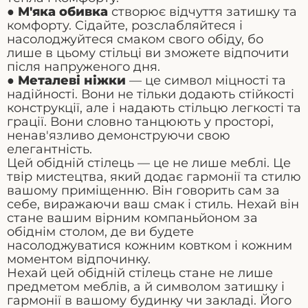
●
М'яка обивка
створює відчуття затишку та
комфорту. Сідайте, розслабляйтеся і
насолоджуйтеся смаком свого обіду, бо
лише в цьому стільці ви зможете відпочити
після напруженого дня.
●
Металеві ніжки
— це символ міцності та
надійності. Вони не тільки додають стійкості
конструкції, але і надають стільцю легкості та
грації. Вони словно танцюють у просторі,
ненав'язливо демонструючи свою
елегантність.
Цей обідній стілець — це не лише меблі.
Це
твір мистецтва, який додає гармонії та стилю
вашому приміщенню. Він говорить сам за
себе, виражаючи ваш смак і стиль. Нехай він
стане вашим вірним компаньйоном за
обіднім столом, де ви будете
насолоджуватися кожним ковтком і кожним
моментом відпочинку.
Нехай цей обідній стілець стане не лише
предметом меблів, а й символом затишку і
гармонії в вашому будинку чи закладі. Його