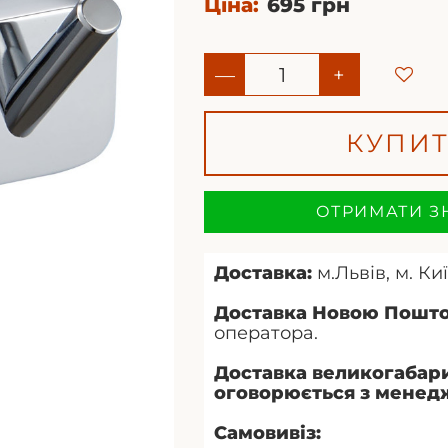
Ціна:
695 грн
—
+
КУПИ
ОТРИМАТИ З
Доставка:
м.Львів, м. Киї
Доставка Новою Пошт
оператора.
Доставка великогабари
оговорюється з менед
Самовивіз: