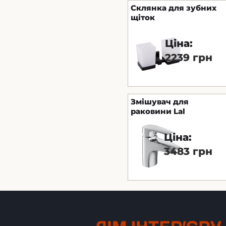
Склянка для зубних
щіток
подвійнаЛеонардо,
чорна матова 9928А
Ціна:
2239 грн
Змішувач для
раковини Lal
Ціна:
3483 грн