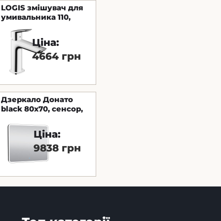
LOGIS змішувач для
умивальника 110,
одноважільний, зі
зливним набором
Ціна:
pop-up, хром
4664 грн
Дзеркало Донато
black 80х70, сенсор,
підсвітка
Ціна:
9838 грн