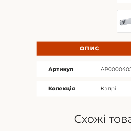
ОПИС
Артикул
АР000040
Колекція
Капрi
Схожі тов