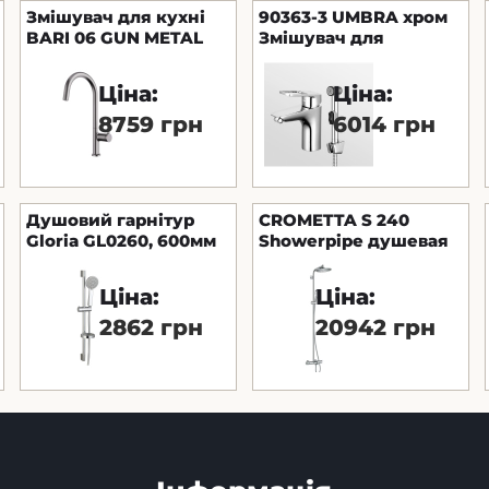
Змішувач для кухні
90363-3 UMBRA хром
BARI 06 GUN METAL
Змішувач для
умивальника з
гігієнічним душем
Ціна:
Ціна:
без д/к NEW
8759 грн
6014 грн
Душовий гарнітур
CROMETTA S 240
Gloria GL0260, 600мм
Showerpipe душевая
система для ванны
Ціна:
Ціна:
2862 грн
20942 грн