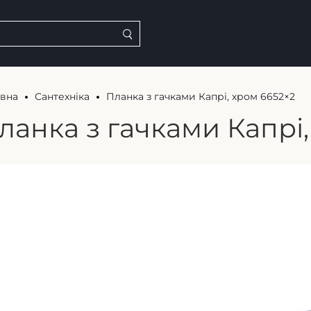
овна
Сантехніка
Планка з гачками Капрі, хром 6652×2
ланка з гачками Капрі