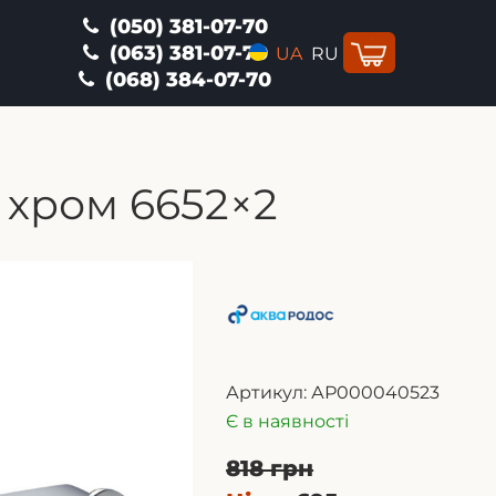
(050) 381-07-70
(063) 381-07-70
UA
RU
(068) 384-07-70
, хром 6652×2
Артикул:
АР000040523
Є в наявності
818 грн