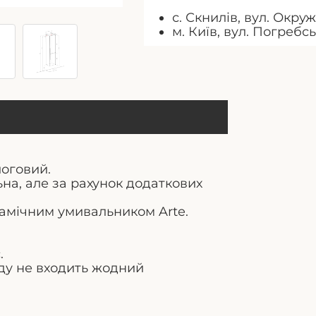
с. Скнилів, вул. Окруж
м. Київ, вул. Погребс
логовий.
ьна, але за рахунок додаткових
амічним умивальником Arte.
.
аду не входить жодний