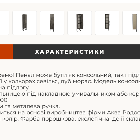
ХАРАКТЕРИСТИКИ
емо! Пенал може бути як консольний, так і під
П у кольорах севілья, дуб морас. Модель консол
на підлогу
ільницею під накладною умивальником або кер
100
и та металева ручка.
ться на основі виробництва фірми Аква Родос
олір. Фарба порошкова, екологічна, до її скл