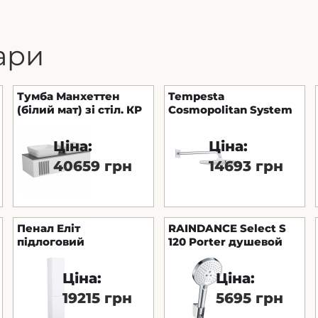
ари
Тумба Манхеттен
Tempesta
(білий мат) зі стіл. КР
Cosmopolitan System
Namibia Black 120 см
250 Cube верхній душ
та 2 ум. "One" 46*46
GROHE Німеччина
Ціна:
Ціна:
см
40659 грн
14693 грн
Пенал Еліт
RAINDANCE Select S
підлоговий
120 Porter душевой
універсальний
набор
Ціна:
Ціна:
19215 грн
5695 грн