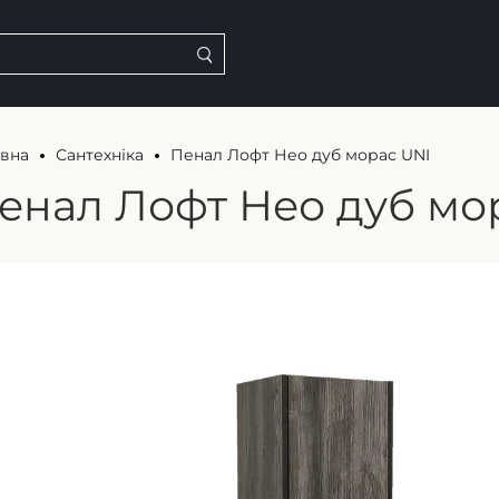
овна
Сантехніка
Пенал Лофт Нео дуб морас UNI
енал Лофт Нео дуб мо