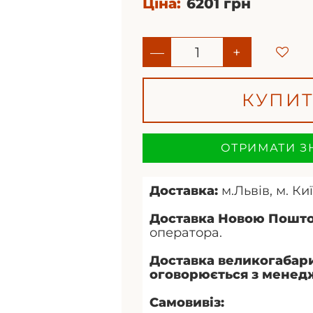
Ціна:
6201 грн
—
+
КУПИ
ОТРИМАТИ З
Доставка:
м.Львів, м. Киї
Доставка Новою Пошт
оператора.
Доставка великогабари
оговорюється з менед
Самовивіз: