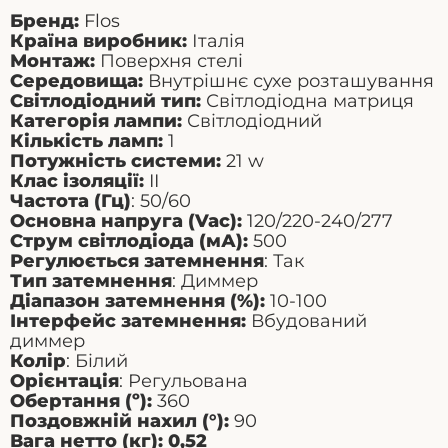
Бренд:
Flos
Країна виробник:
Італія
Монтаж:
Поверхня стелі
Середовища:
Внутрішнє сухе розташування
Світлодіодний тип:
Світлодіодна матриця
Категорія лампи:
Світлодіодний
Кількість ламп:
1
Потужність системи:
21 w
Клас ізоляції:
II
Частота (Гц)
: 50/60
Основна напруга (Vac):
120/220-240/277
Струм світлодіода (мА):
500
Регулюється затемнення
: Так
Тип затемнення
: Диммер
Діапазон затемнення (%):
10-100
Інтерфейс затемнення:
Вбудований
диммер
Колір
: Білий
Орієнтація
: Регульована
Обертання (º):
360
Поздовжній нахил (°):
90
Вага нетто (кг): 0,52