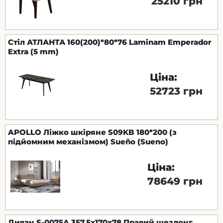
25210 грн
Стіл АТЛАНТА 160(200)*80*76 Laminam Emperador
Extra (5 mm)
Ціна:
52723 грн
APOLLO Ліжко шкіряне S09KB 180*200 (з
підйомним механізмом) Sueño (Sueno)
Ціна:
78649 грн
Диван S-0075A 357,5х170х78 Правий шезлонг