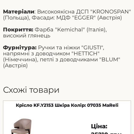
Матерiали
: Високоякiсна ДСП "KRONOSPAN"
(Польща), Фасади: МДФ "EGGER" (Австрiя)
Покриття:
Фарба "Kemichal" (Iталiя),
високий глянець
Фурнiтура:
Ручки та нiжки "GIUSTI",
напрямнi з доводчиком "HETTICH"
(Нiмеччина), петлi з доводчиками "BLUM"
(Австрiя)
Схожі товари
Крісло KF.Y2153 Шкіра Колір: 07035 MaReli
Ціна: