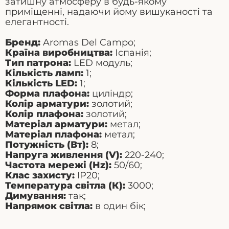
затишну атмосферу в будь-якому
приміщенні, надаючи йому вишуканості та
елегантності.
Бренд:
Aromas Del Campo;
Країна виробництва:
Іспанія;
Тип патрона:
LED модуль;
Кількість ламп:
1;
Кількість LED:
1;
Форма плафона:
циліндр;
Колір арматури:
золотий;
Колір плафона:
золотий;
Матеріал арматури:
метал;
Матеріал плафона:
метал;
Потужність (Вт):
8;
Напруга живлення (V):
220-240;
Частота мережі (Hz):
50/60;
Клас захисту:
IP20;
Температура світла (К):
3000;
Димування:
так;
Напрямок світла:
в один бік;