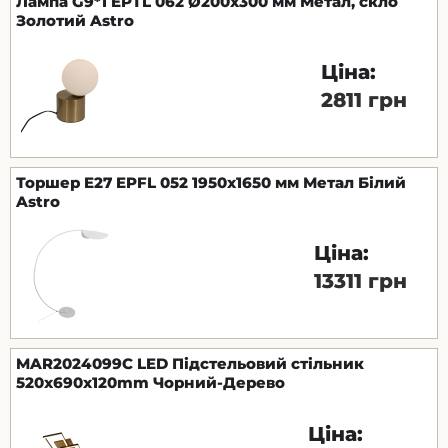
Лампа G9*1 EPTL 062 Ø200х300 мм Метал, скло
Золотий Astro
Ціна:
2811 грн
Торшер E27 EPFL 052 1950х1650 мм Метал Білий
Astro
Ціна:
13311 грн
MAR2024099C LED Підстельовий стільник
520x690x120mm Чорний-Дерево
Ціна: