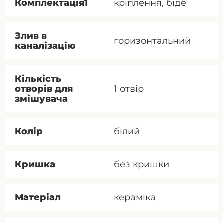
Комплектація1
кріплення, біде
Злив в
горизонтальний
каналізацію
Кількість
отворів для
1 отвір
змішувача
Колір
білий
Кришка
без кришки
Матеріал
кераміка