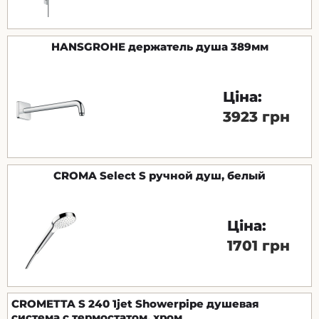
HANSGROHE держатель душа 389мм
Ціна:
3923 грн
CROMA Select S ручной душ, белый
Ціна:
1701 грн
CROMETTA S 240 1jet Showerpipe душевая
система c термостатом, хром