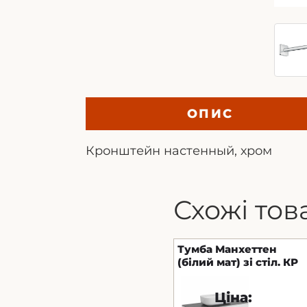
ОПИС
Кронштейн настенный, хром
Схожі тов
Тумба Манхеттен
(білий мат) зі стіл. КР
Namibia Black 120 см
та ум. "Aqua" 60 см
Ціна: