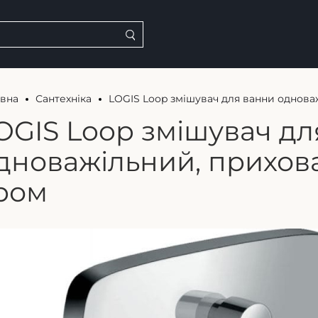
овна
Сантехніка
LOGIS Loop змішувач для ванни однова
OGIS Loop змішувач дл
дноважільний, прихов
ром