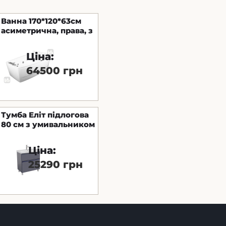
Ванна 170*120*63см
асиметрична, права, з
гідро та аеро масажем
Ціна:
64500 грн
Тумба Еліт підлогова
80 см з умивальником
Еліт (Графіт глянець)
Ціна:
25290 грн