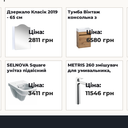
Дзеркало Класік 2019
Тумба Вінтаж
- 65 см
консольна з
умивальником MINI
40 см (севілья)
Ціна:
Ціна:
2811 грн
6580 грн
SELNOVA Square
METRIS 260 змішувач
унітаз підвісний
для умивальника,
воронкоподібний,
одноважільний
Rimfree Geberit
Ціна:
Ціна:
3411 грн
11546 грн