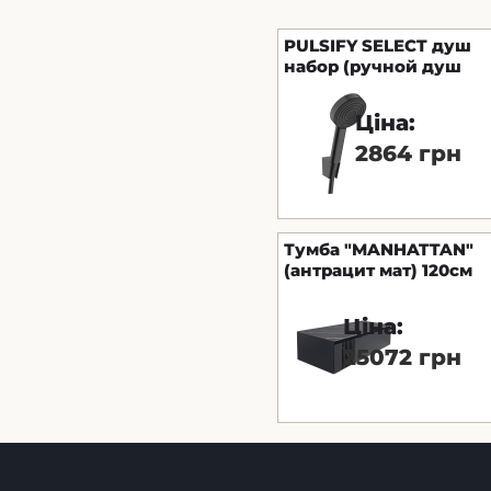
PULSIFY SELECT душ
набор (ручной душ
-1р, держатель, шланг
-125см), цвет черный
Ціна:
матовый
2864 грн
Тумба "MANHATTAN"
(антрацит мат) 120см
без умивальника
Ціна:
25072 грн