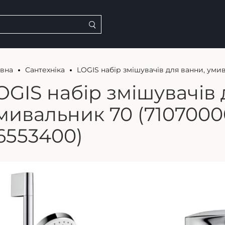
овна
Сантехніка
LOGIS набір змішувачів для ванни, умив
OGIS набір змішувачів 
мивальник 70 (7107000
6553400)