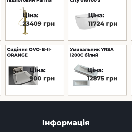
підлоговий Parma
City 018700 з
золото
кришкою Slim Soft-
Close
Ціна:
Ціна:
23409 грн
11724 грн
Сидіння OVO-B-II-
Умивальник YRSA
ORANGE
1200C білий
(1200х450мм)
MARMITE
Ціна:
Ціна:
900 грн
12875 грн
Інформація