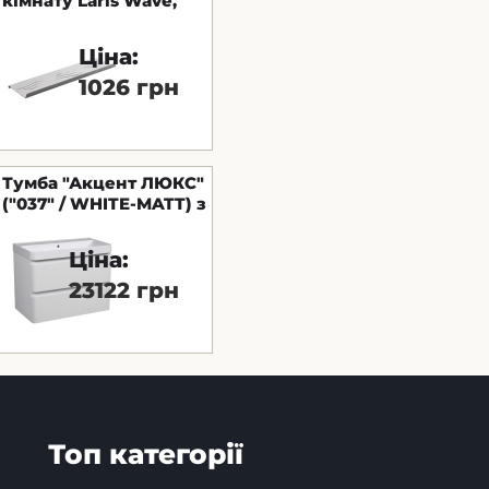
кімнату Laris Wave,
400 мм, пряма
Ціна:
1026 грн
Тумба "Акцент ЛЮКС"
("037" / WHITE-MATT) з
умивальником Deep
75 см (консольна)
Ціна:
23122 грн
Топ категорії