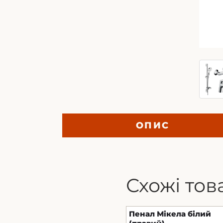
ОПИС
Схожі тов
Пенал Мікела білий