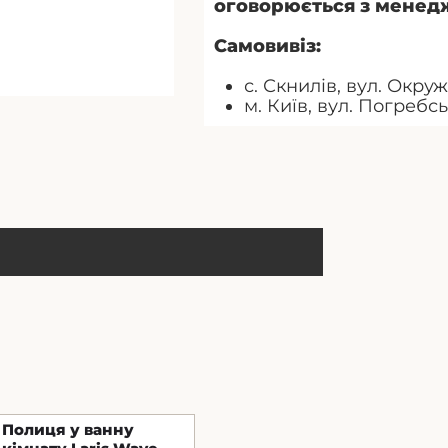
оговорюється з менед
Самовивіз:
с. Скнилів, вул. Окруж
м. Київ, вул. Погребс
Полиця у ванну