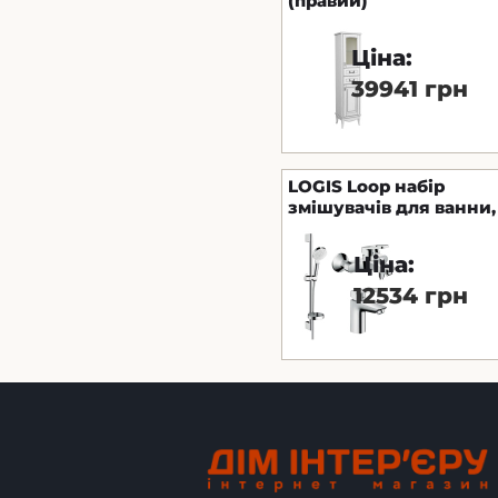
(правий)
Ціна:
39941 грн
LOGIS Loop набір
змішувачів для ванни,
умивальник 100
(71151000, 71244000,
Ціна:
26553400)
12534 грн