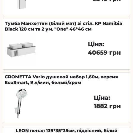
Тумба Манхеттен (білий мат) зі стіл. КР Namibia
Black 120 см та 2 ум. "One" 46*46 см
Ціна:
40659 грн
CROMETTA Vario душевой набор 1,60м, версия
EcoSmart, 9 л/мин, белый/хром
Ціна:
1882 грн
LEON пенал 139*35*35см, підвісний, білий