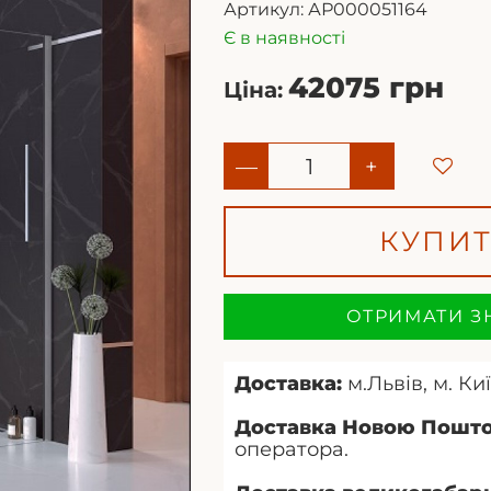
Артикул:
АР000051164
Є в наявності
42075 грн
Ціна:
—
+
КУПИ
ОТРИМАТИ З
Доставка:
м.Львів, м. Киї
Доставка Новою Пошт
оператора.