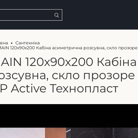
овна
Сантехніка
AIN 120х90х200 Кабіна асиметрична розсувна, скло прозоре 
AIN 120х90х200 Кабін
озсувна, скло прозоре
P Active Технопласт