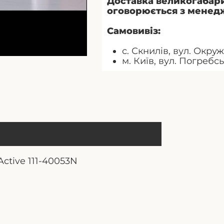
Доставка великогабари
оговорюється з менед
Самовивіз:
с. Скнилів, вул. Окруж
м. Київ, вул. Погребс
ctive 111-40053N