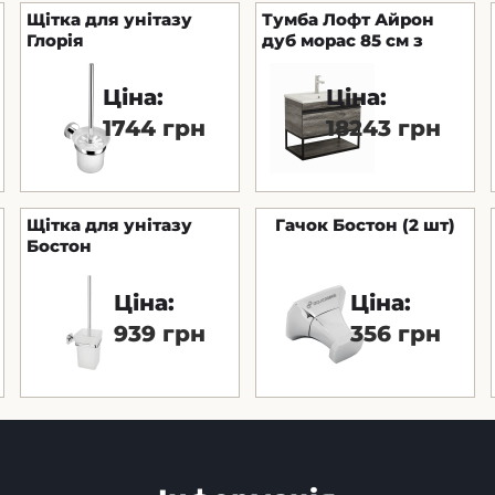
Щітка для унітазу
Тумба Лофт Айрон
Глорія
дуб морас 85 см з
умивальником Arte
консольна
Ціна:
Ціна:
1744 грн
18243 грн
Щітка для унітазу
Гачок Бостон (2 шт)
Бостон
Ціна:
Ціна:
939 грн
356 грн